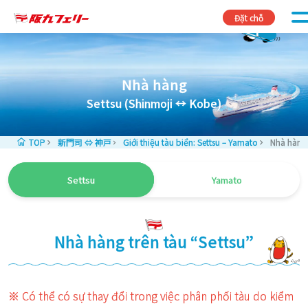
Skip to content
Đặt chỗ
Nhà hàng
Settsu (Shinmoji ↔︎ Kobe)
TOP
新門司 ⇔ 神戸
Giới thiệu tàu biển: Settsu – Yamato
Nhà hàng 
Settsu
Yamato
Nhà hàng trên tàu “Settsu”
※ Có thể có sự thay đổi trong việc phân phối tàu do kiểm