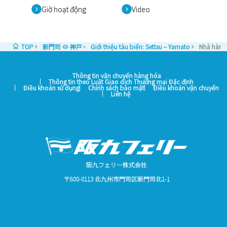
Giờ hoạt động
Video
TOP
新門司 ⇔ 神戸
Giới thiệu tàu biển: Settsu – Yamato
Nhà hàng 
Thông tin vận chuyển hàng hóa
Thông tin theo Luật Giao dịch Thương mại Đặc định
Điều khoản sử dụng
Chính sách bảo mật
Điều khoản vận chuyển
Liên hệ
阪九フェリー株式会社
〒800-0113 北九州市門司区新門司北1-1