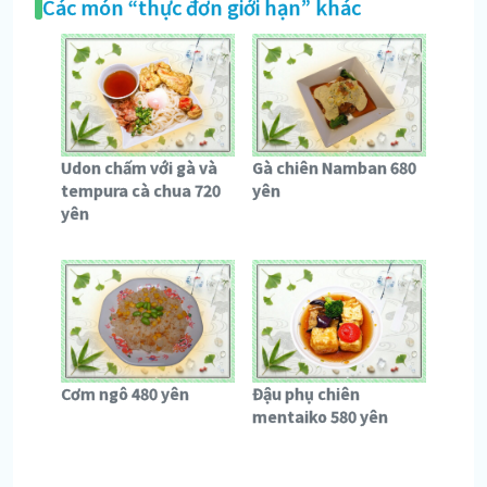
Các món “thực đơn giới hạn” khác
Udon chấm với gà và
Gà chiên Namban 680
tempura cà chua 720
yên
yên
Cơm ngô 480 yên
Đậu phụ chiên
mentaiko 580 yên