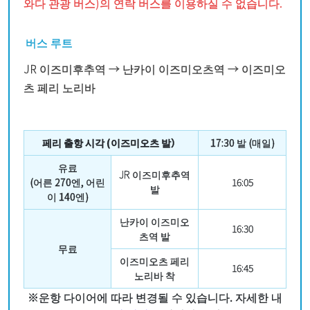
와다 관광 버스)의 연락 버스를 이용하실 수 없습니다.
버스 루트
JR 이즈미후추역 → 난카이 이즈미오츠역 → 이즈미오
츠 페리 노리바
페리 출항 시각 (이즈미오츠 발
）
17:30 발 (매일)
유료
JR 이즈미후추역
(어른 270엔, 어린
16:05
발
이 140엔)
난카이 이즈미오
16:30
츠역 발
무료
이즈미오츠 페리
16:45
노리바 착
※운항 다이어에 따라 변경될 수 있습니다. 자세한 내