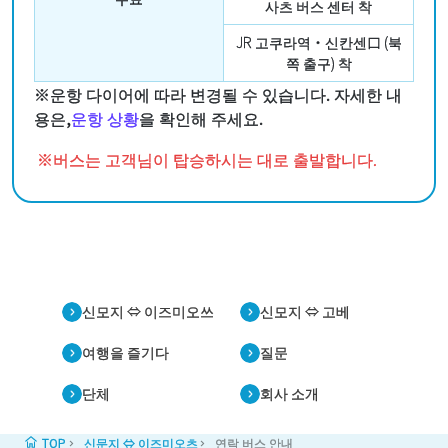
사츠 버스 센터 착
JR 고쿠라역・신칸센口 (북
쪽 출구) 착
※운항 다이어에 따라 변경될 수 있습니다. 자세한 내
용은,
운항 상황
을 확인해 주세요.
※버스는 고객님이 탑승하시는 대로 출발합니다.
신모지 ⇔ 이즈미오쓰
신모지 ⇔ 고베
여행을 즐기다
질문
단체
회사 소개
TOP
신문지 ⇔ 이즈미오츠
연락 버스 안내