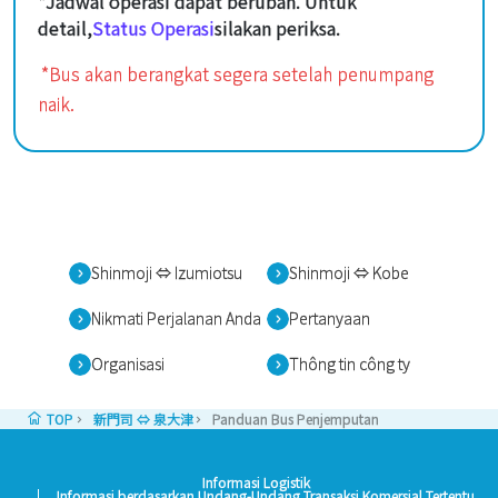
*Jadwal operasi dapat berubah. Untuk
detail,
Status Operasi
silakan periksa.
*Bus akan berangkat segera setelah penumpang
naik.
Shinmoji ⇔ Izumiotsu
Shinmoji ⇔ Kobe
Nikmati Perjalanan Anda
Pertanyaan
Organisasi
Thông tin công ty
TOP
新門司 ⇔ 泉大津
Panduan Bus Penjemputan
Informasi Logistik
Informasi berdasarkan Undang-Undang Transaksi Komersial Tertentu