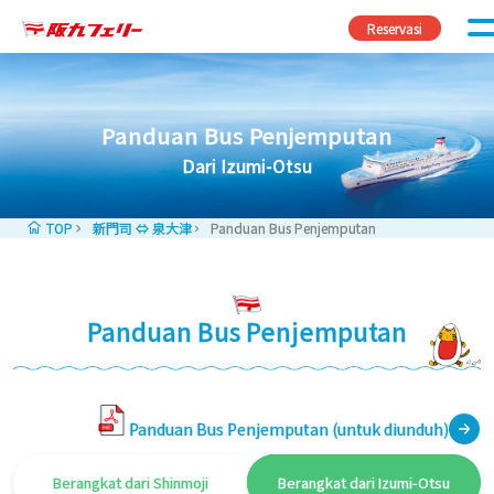
Skip to content
Reservasi
Panduan Bus Penjemputan
Dari Izumi-Otsu
TOP
新門司 ⇔ 泉大津
Panduan Bus Penjemputan
Panduan Bus Penjemputan
Panduan Bus Penjemputan (untuk diunduh)
Berangkat dari Shinmoji
Berangkat dari Izumi-Otsu