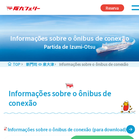
Pular para o conteúdo
Reserva
Informações sobre o ônibus de conexão
Partida de Izumi-Otsu
TOP
新門司 ⇔ 泉大津
Informações sobre o ônibus de conexão
Informações sobre o ônibus de
conexão
Informações sobre o ônibus de conexão (para download)