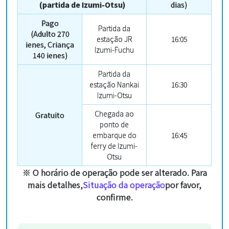
(partida de Izumi-Otsu
)
dias)
Pago
Partida da
(Adulto 270
estação JR
16:05
ienes, Criança
Izumi-Fuchu
140 ienes)
Partida da
estação Nankai
16:30
Izumi-Otsu
Chegada ao
Gratuito
ponto de
embarque do
16:45
ferry de Izumi-
Otsu
※ O horário de operação pode ser alterado. Para
mais detalhes,
Situação da operação
por favor,
confirme.