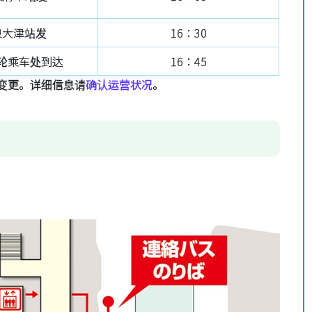
泉大津站发
16：30
轮乘车处到达
16：45
变更。详细信息请
确认运营状况
。