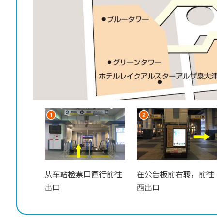
从车站检票口直行前往
在公告板前右转，前往
出口
西出口