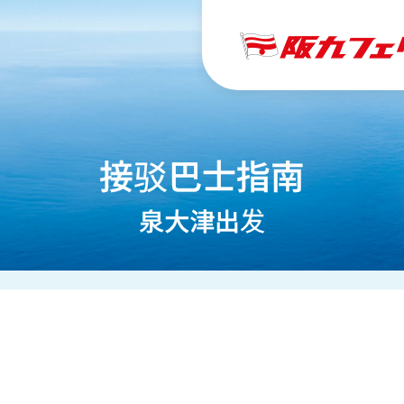
接驳巴士指南
泉大津出发