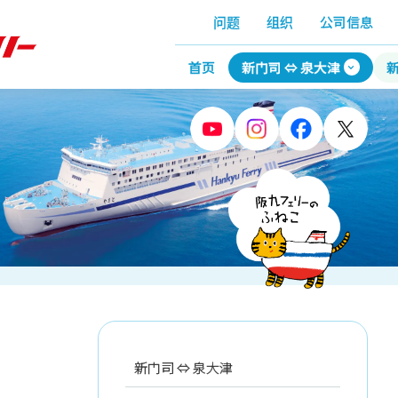
问题
组织
公司信息
首页
新门司 ⇔ 泉大津
新
新门司 ⇔ 泉大津