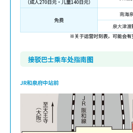
（成人270日元・儿童140日元）
南海
免费
泉大津渡
※关于运营时刻表，可能会有
接驳巴士乘车处指南图
JR和泉府中站前