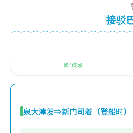
接驳
新门司发
泉大津发⇒新门司着（登船时）