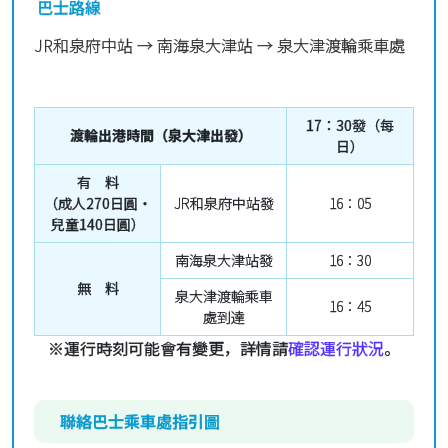
巴士路線
JR和泉府中站 → 南海泉大津站 → 泉大津渡輪乘車處
17：30發（每
渡輪出港時間（泉大津出發
）
日）
有 料
（成人270日圓・
JR和泉府中站發
16：05
兒童140日圓）
南海泉大津站發
16：30
無 料
泉大津渡輪乘車
16：45
處到達
※運行時刻可能會有變更，詳情請
確認運行狀況
。
聯絡巴士乘車處指引圖