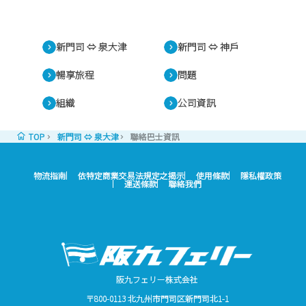
新門司 ⇔ 泉大津
新門司 ⇔ 神戶
暢享旅程
問題
組織
公司資訊
TOP
新門司 ⇔ 泉大津
聯絡巴士資訊
物流指南
依特定商業交易法規定之揭示
使用條款
隱私權政策
運送條款
聯絡我們
阪九フェリー株式会社
〒800-0113 北九州市門司区新門司北1-1