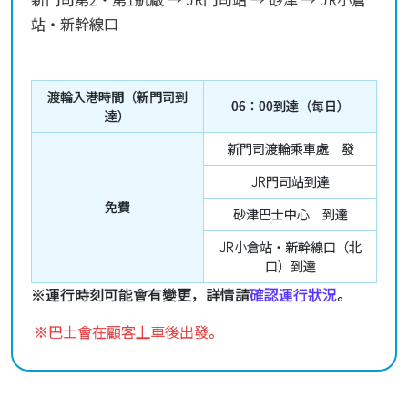
站・新幹線口
渡輪入港時間（新門司到
06：00到達（每日）
達）
新門司渡輪乘車處 發
JR門司站到達
免費
砂津巴士中心 到達
JR小倉站・新幹線口（北
口）到達
※運行時刻可能會有變更，詳情請
確認運行狀況
。
※巴士會在顧客上車後出發。