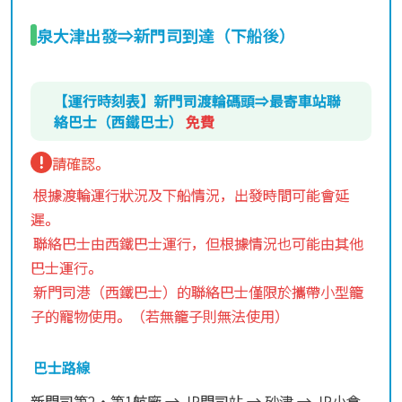
泉大津出發⇒新門司到達（下船後）
【運行時刻表】新門司渡輪碼頭⇒最寄車站聯
絡巴士（西鐵巴士）
免費
請確認。
根據渡輪運行狀況及下船情況，出發時間可能會延
遲。
聯絡巴士由西鐵巴士運行，但根據情況也可能由其他
巴士運行。
新門司港（西鐵巴士）的聯絡巴士僅限於攜帶小型籠
子的寵物使用。（若無籠子則無法使用）
巴士路線
新門司第2・第1航廠 → JR門司站 → 砂津 → JR小倉