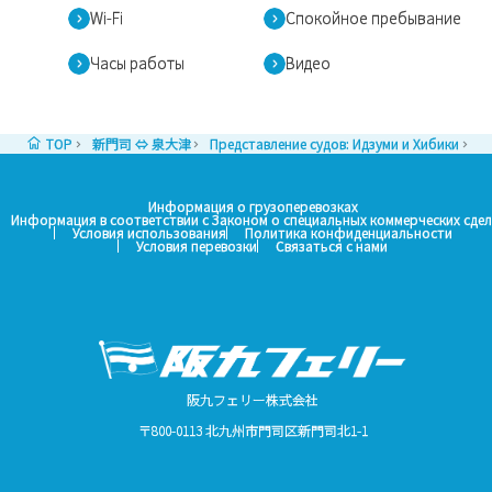
Wi-Fi
Спокойное пребывание
Часы работы
Видео
TOP
新門司 ⇔ 泉大津
Представление судов: Идзуми и Хибики
Б
Информация о грузоперевозках
Информация в соответствии с Законом о специальных коммерческих сдел
Условия использования
Политика конфиденциальности
Условия перевозки
Связаться с нами
阪九フェリー株式会社
〒800-0113 北九州市門司区新門司北1-1