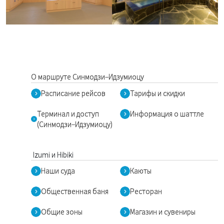
О маршруте Синмодзи–Идзумиоцу
Расписание рейсов
Тарифы и скидки
Терминал и доступ
Информация о шаттле
(Синмодзи–Идзумиоцу)
Izumi и Hibiki
Наши суда
Каюты
Общественная баня
Ресторан
Общие зоны
Магазин и сувениры