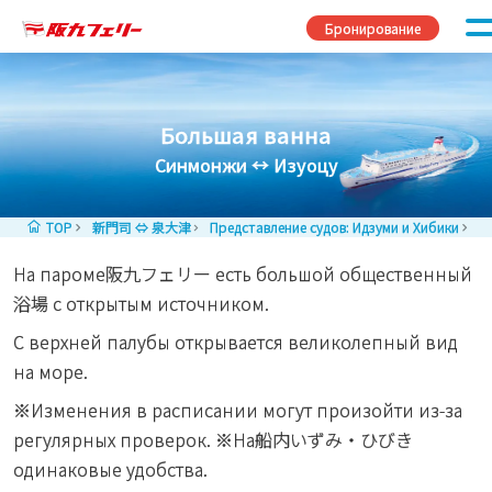
Перейти к содержимому
Бронирование
Большая ванна
Синмонжи ↔ Изуоцу
TOP
新門司 ⇔ 泉大津
Представление судов: Идзуми и Хибики
Б
На пароме阪九フェリー есть большой общественный
浴場 с открытым источником.
С верхней палубы открывается великолепный вид
на море.
※Изменения в расписании могут произойти из-за
регулярных проверок. ※На船内いずみ・ひびき
одинаковые удобства.