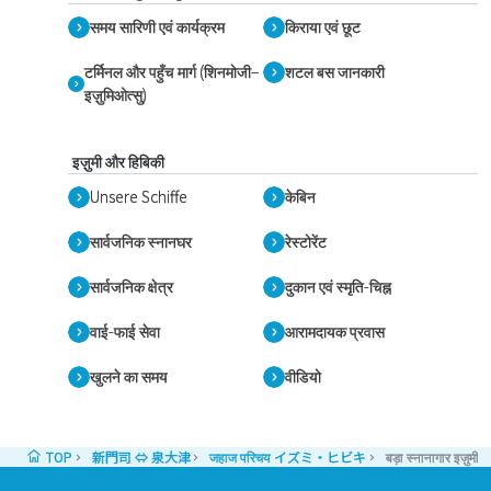
समय सारिणी एवं कार्यक्रम
किराया एवं छूट
टर्मिनल और पहुँच मार्ग (शिनमोजी–
शटल बस जानकारी
इज़ुमिओत्सु)
इज़ुमी और हिबिकी
Unsere Schiffe
केबिन
सार्वजनिक स्नानघर
रेस्टोरेंट
सार्वजनिक क्षेत्र
दुकान एवं स्मृति-चिह्न
वाई-फाई सेवा
आरामदायक प्रवास
खुलने का समय
वीडियो
TOP
新門司 ⇔ 泉大津
जहाज परिचय イズミ・ヒビキ
बड़ा स्नानागार इज़ुमी