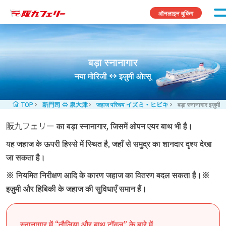
Skip to content
ऑनलाइन बुकिंग
बड़ा स्नानागार
नया मोरिजी ↔ इज़ुमी ओत्सू
TOP
新門司 ⇔ 泉大津
जहाज परिचय イズミ・ヒビキ
बड़ा स्नानागार इज़ुमी
阪九フェリー का बड़ा स्नानागार, जिसमें ओपन एयर बाथ भी है।
यह जहाज के ऊपरी हिस्से में स्थित है, जहाँ से समुद्र का शानदार दृश्य देखा
जा सकता है।
※ नियमित निरीक्षण आदि के कारण जहाज का वितरण बदल सकता है।※
इज़ुमी और हिबिकी के जहाज की सुविधाएँ समान हैं।
स्नानागार में “तौलिया और बाथ टॉवल” के बारे में