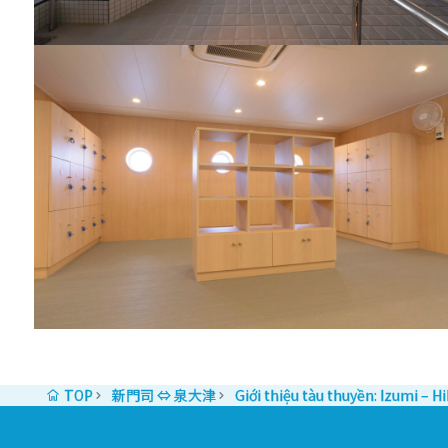
TOP
新門司 ⇔ 泉大津
Giới thiệu tàu thuyền: Izumi – Hi