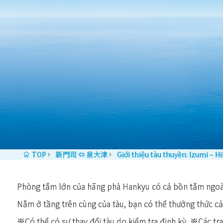
Skip to content
TOP
新門司 ⇔ 泉大津
Giới thiệu tàu thuyền: Izumi – Hi
Phòng tắm lớn của hãng phà Hankyu có cả bồn tắm ngoài 
Nằm ở tầng trên cùng của tàu, bạn có thể thưởng thức cả
※Có thể có sự thay đổi tàu do kiểm tra định kỳ. ※Các trang