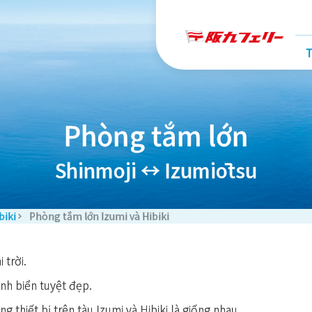
T
Phòng tắm lớn
Shinmoji ↔ Izumiōtsu
biki
Phòng tắm lớn Izumi và Hibiki
trời.
nh biển tuyệt đẹp.
 thiết bị trên tàu Izumi và Hibiki là giống nhau.