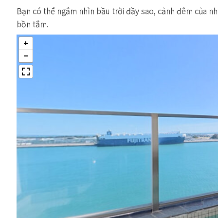
Bạn có thể ngắm nhìn bầu trời đầy sao, cảnh đêm của nhữ
bồn tắm.