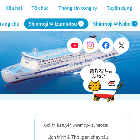
Câu hỏi
Tổ chức
Thông tin công ty
Tuyển dụng
rang chủ
Shinmoji ⇔ Izumiotsu
Shinmoji ⇔ Kobe
Giới thiệu tuyến Shinmoji–Izumiotsu
Lịch trình & Thời gian chạy tàu