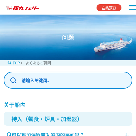
Skip to content
在线预订
问题
TOP
よくあるご質問
关于船内
持入（餐食・炉具・加湿器）
可以将加湿器带入船内的房间吗？
＋