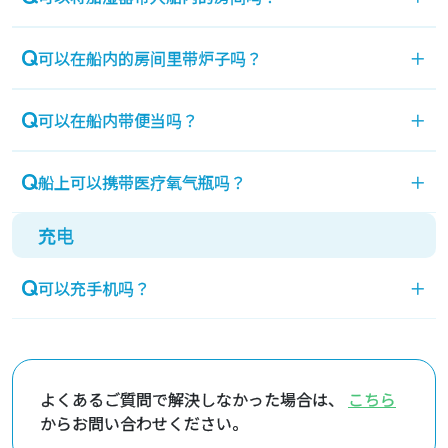
可以携带您准备的加湿器。
可以在船内的房间里带炉子吗？
＋
禁止携带可燃物。
可以在船内带便当吗？
＋
可以带入船内，但不能带入餐厅。
船上可以携带医疗氧气瓶吗？
＋
充电
您可以在船上携带最多两瓶医疗氧气瓶。携带时请提
前联系预约中心。车内不能放置。
可以充手机吗？
＋
船内提供有偿手机充电器。
よくあるご質問で解決しなかった場合は、
こちら
からお問い合わせください。