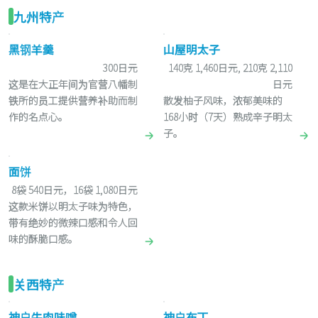
九州特产
黑钢羊羹
山屋明太子
300日元
140克 1,460日元, 210克 2,110
这是在大正年间为官营八幡制
日元
铁所的员工提供营养补助而制
散发柚子风味，浓郁美味的
作的名点心。
168小时（7天）熟成辛子明太
子。
面饼
8袋 540日元，16袋 1,080日元
这款米饼以明太子味为特色，
带有绝妙的微辣口感和令人回
味的酥脆口感。
关西特产
神户牛肉味噌
神户布丁