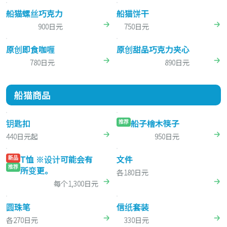
船猫螺丝巧克力
船猫饼干
900日元
750日元
原创即食咖喱
原创甜品巧克力夹心
780日元
890日元
船猫商品
钥匙扣
船子檜木筷子
推荐
440日元起
950日元
T恤 ※设计可能会有
文件
新品
推荐
所变更。
各180日元
每个1,300日元
圆珠笔
信纸套装
各270日元
330日元