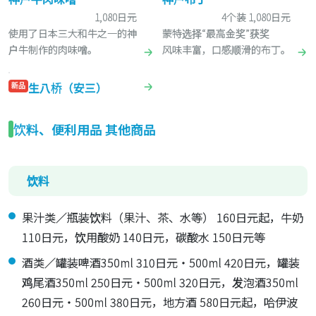
1,080日元
4个装 1,080日元
使用了日本三大和牛之一的神
蒙特选择“最高金奖”获奖
户牛制作的肉味噌。
风味丰富，口感顺滑的布丁。
生八桥（安三）
新品
饮料、便利用品 其他商品
饮料
果汁类／瓶装饮料（果汁、茶、水等） 160日元起，牛奶
110日元，饮用酸奶 140日元，碳酸水 150日元等
酒类／罐装啤酒350ml 310日元・500ml 420日元，罐装
鸡尾酒350ml 250日元・500ml 320日元，发泡酒350ml
260日元・500ml 380日元，地方酒 580日元起，哈伊波