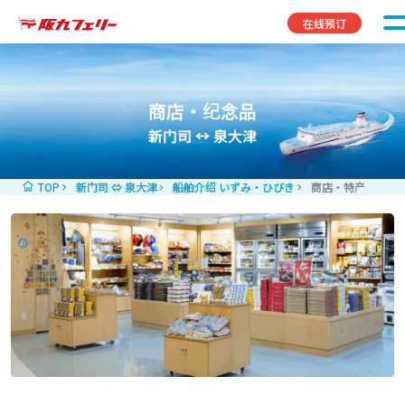
Skip to content
在线预订
商店・纪念品
新门司 ↔ 泉大津
TOP
新门司 ⇔ 泉大津
船舶介绍 いずみ・ひびき
商店・特产