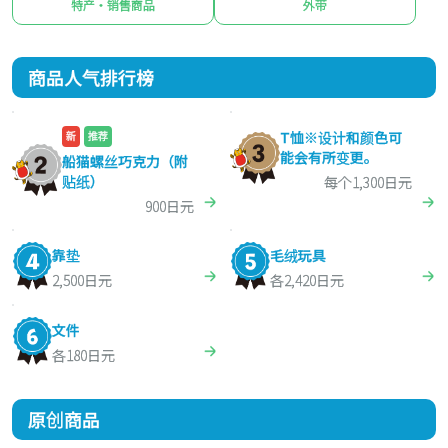
特产・销售商品
外带
商品人气排行榜
T恤※设计和颜色可
新
推荐
能会有所变更。
船猫螺丝巧克力（附
贴纸）
每个1,300日元
900日元
靠垫
毛绒玩具
2,500日元
各2,420日元
文件
各180日元
原创商品