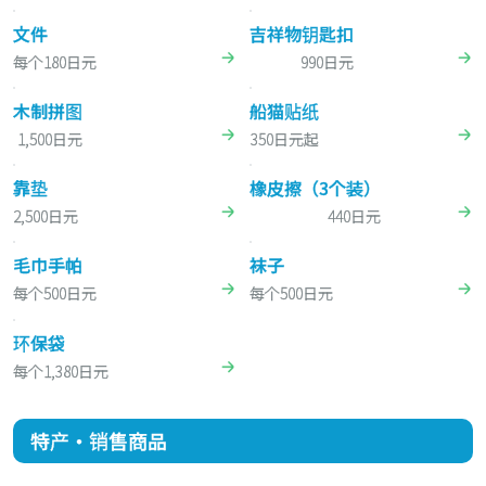
文件
吉祥物钥匙扣
每个180日元
990日元
木制拼图
船猫贴纸
1,500日元
350日元起
靠垫
橡皮擦（3个装）
2,500日元
440日元
毛巾手帕
袜子
每个500日元
每个500日元
环保袋
每个1,380日元
特产・销售商品