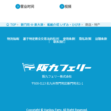
营业时间
视频
TOP
新门司 ⇔ 泉大津
船舶介绍 いずみ・ひびき
商店・特产
物流指南
基于特定商业交易法的标示
使用条款
隐私政策
运输条款
联系我们
阪九フェリー株式会社
〒800-0113 北九州市門司区新門司北1-1
Copyright © Hankyu Ferry. All Right Reserved.