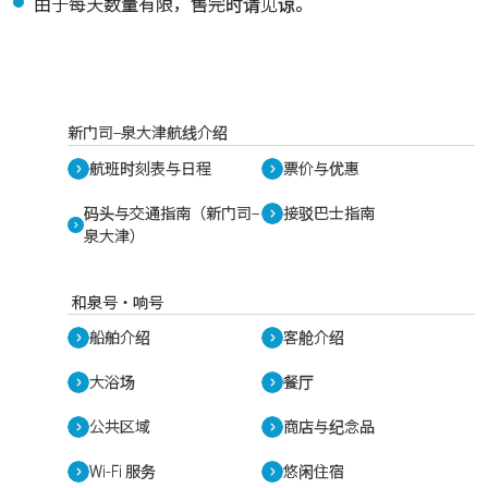
由于每天数量有限，售完时请见谅。
新门司–泉大津航线介绍
航班时刻表与日程
票价与优惠
码头与交通指南（新门司–
接驳巴士指南
泉大津）
和泉号・响号
船舶介绍
客舱介绍
大浴场
餐厅
公共区域
商店与纪念品
Wi-Fi 服务
悠闲住宿