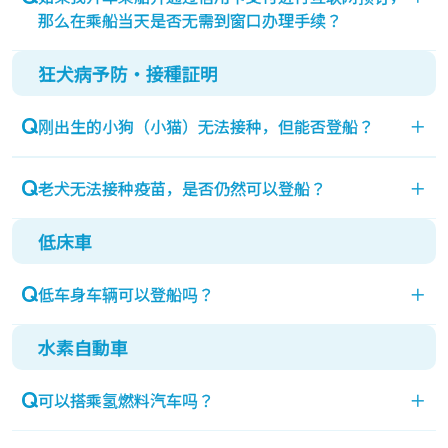
那么在乘船当天是否无需到窗口办理手续？
狂犬病予防・接種証明
为了发放乘船券，您需要在乘船当天到窗口办理手
续。
刚出生的小狗（小猫）无法接种，但能否登船？
＋
通过会员个人页面获取二维码的无票乘船客户无需到
窗口办理。
非常抱歉，接种是登船的条件。
老犬无法接种疫苗，是否仍然可以登船？
＋
请在当天准备好获取的二维码。
低床車
非常抱歉，接种疫苗是登船的条件。
低车身车辆可以登船吗？
＋
水素自動車
极低车身的车辆可能无法登船。
详情请查看乘用车乘客须知。
可以搭乘氢燃料汽车吗？
＋