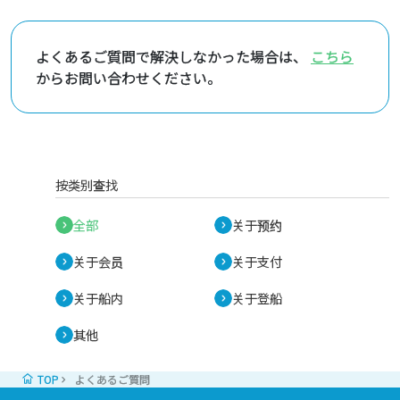
可以搭乘以氢气作为能源的氢燃料汽车。
不过，暂时的车牌和无人搭乘是不允许的。
根据船舶设备规定，指定了装载地点。
よくあるご質問で解決しなかった場合は、
こちら
因此，无法进行车辆登记，无法无票搭乘。
からお問い合わせください。
请在出航前90分钟到达终端窗口。
详情请查看针对乘用车搭乘的客户信息。
按类别查找
全部
关于预约
关于会员
关于支付
关于船内
关于登船
其他
TOP
よくあるご質問