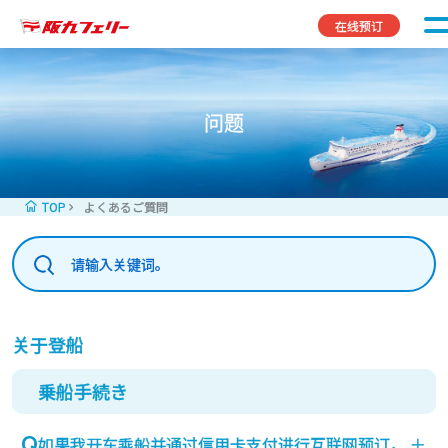
Skip to content
在线预订
问题
TOP
よくあるご質問
关于登船
乗船手続き
如果我开车乘船并通过信用卡支付进行互联网预订，
＋