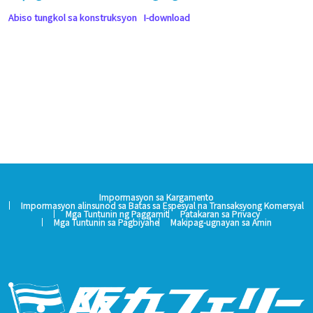
Abiso tungkol sa konstruksyon
I-download
Impormasyon sa Kargamento
Impormasyon alinsunod sa Batas sa Espesyal na Transaksyong Komersyal
Mga Tuntunin ng Paggamit
Patakaran sa Privacy
Mga Tuntunin sa Pagbiyahe
Makipag-ugnayan sa Amin