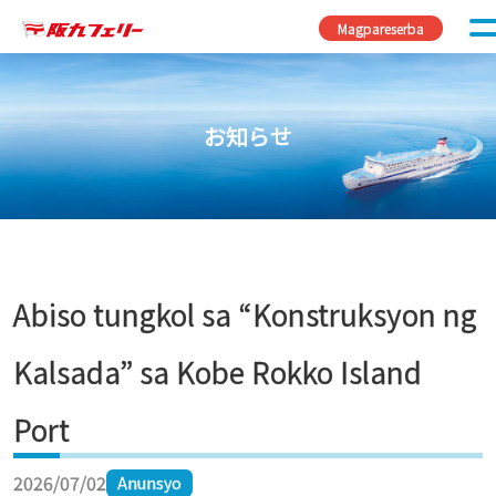
Skip to content
Magpareserba
お知らせ
Abiso tungkol sa “Konstruksyon ng
Kalsada” sa Kobe Rokko Island
Port
2026/07/02
Anunsyo