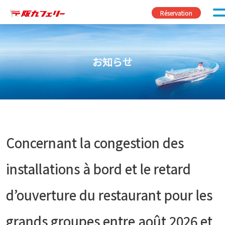
Passer au contenu
Réservation
お知らせ
Concernant la congestion des
installations à bord et le retard
d’ouverture du restaurant pour les
grands groupes entre août 2026 et