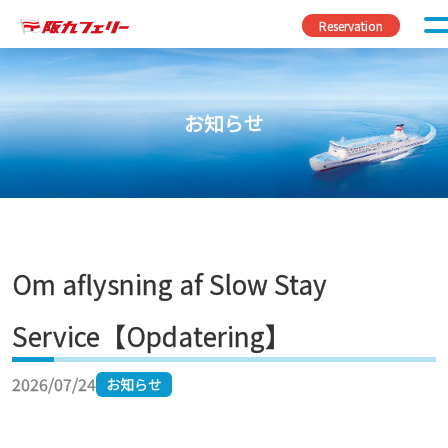
Fortsæt til indhold
Reservation
お知らせ
Om aflysning af Slow Stay
Service【Opdatering】
2026/07/24
お知らせ