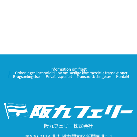
Information om fragt
Oplysninger i henhold til lov om særlige kommercielle transaktioner
Brugsbetingelser
Privatlivspolitik
Transportbetingelser
Kontakt
阪九フェリー株式会社
〒800-0113 北九州市門司区新門司北1-1