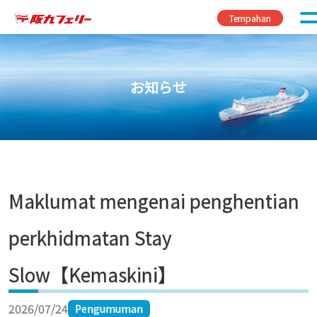
Skip to content
Tempahan
お知らせ
Maklumat mengenai penghentian
perkhidmatan Stay
Slow【Kemaskini】
2026/07/24
Pengumuman