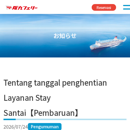
Skip to content
Reservasi
お知らせ
Tentang tanggal penghentian
Layanan Stay
Santai【Pembaruan】
2026/07/24
Pengumuman