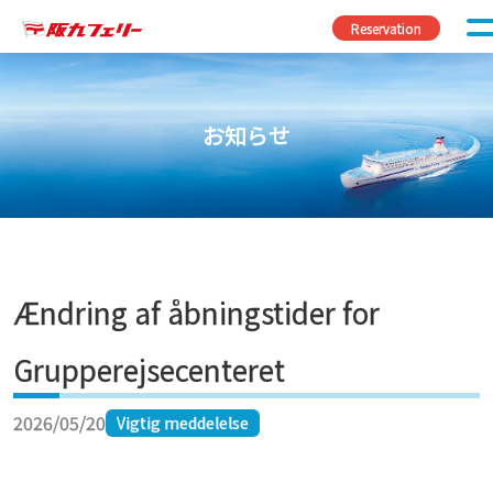
Fortsæt til indhold
Reservation
お知らせ
Ændring af åbningstider for
Grupperejsecenteret
2026/05/20
Vigtig meddelelse