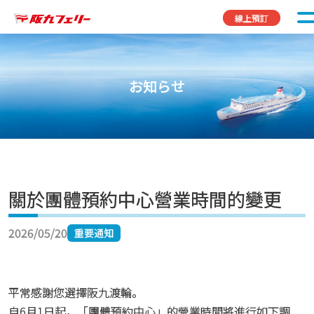
Skip to content
線上預訂
お知らせ
關於團體預約中心營業時間的變更
2026/05/20
重要通知
平常感謝您選擇阪九渡輪。
自6月1日起，「團體預約中心」的營業時間將進行如下調