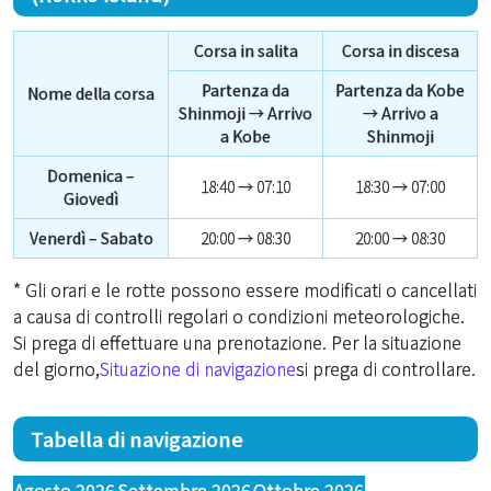
Corsa in salita
Corsa in discesa
Partenza da
Partenza da Kobe
Nome della corsa
Shinmoji → Arrivo
→ Arrivo a
a Kobe
Shinmoji
Domenica –
18:40 → 07:10
18:30 → 07:00
Giovedì
Venerdì – Sabato
20:00 → 08:30
20:00 → 08:30
* Gli orari e le rotte possono essere modificati o cancellati
a causa di controlli regolari o condizioni meteorologiche.
Si prega di effettuare una prenotazione. Per la situazione
del giorno,
Situazione di navigazione
si prega di controllare.
Tabella di navigazione
Agosto 2026
Settembre 2026
Ottobre 2026