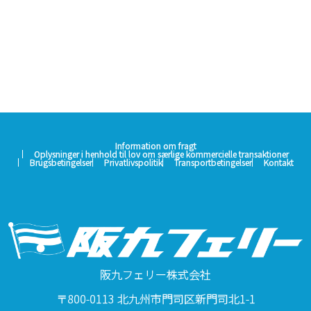
Information om fragt
Oplysninger i henhold til lov om særlige kommercielle transaktioner
Brugsbetingelser
Privatlivspolitik
Transportbetingelser
Kontakt
阪九フェリー株式会社
〒800-0113 北九州市門司区新門司北1-1