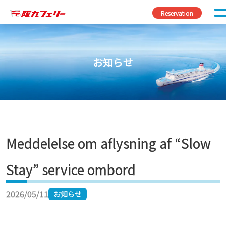
Fortsæt til indhold
Reservation
お知らせ
Meddelelse om aflysning af “Slow
Stay” service ombord
2026/05/11
お知らせ