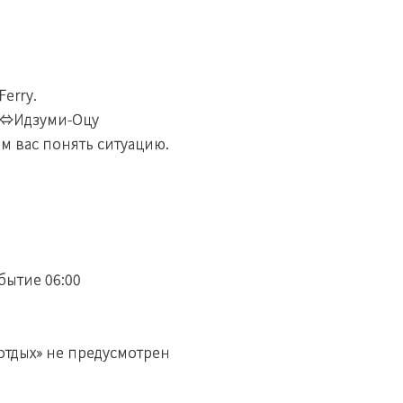
erry.
и⇔Идзуми-Оцу
м вас понять ситуацию.
ытие 06:00
отдых» не предусмотрен