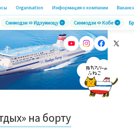
осы
Organisation
Информация о компании
Ваканс
Синмодзи ⇔ Идзумиоцу
Синмодзи ⇔ Кобе
Бр
тдых» на борту