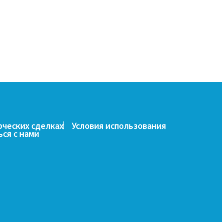
рческих сделках
Условия использования
ься с нами