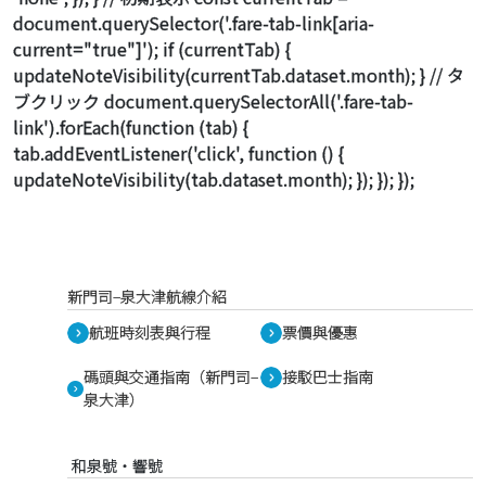
document.querySelector('.fare-tab-link[aria-
current="true"]'); if (currentTab) {
updateNoteVisibility(currentTab.dataset.month); } // タ
ブクリック document.querySelectorAll('.fare-tab-
link').forEach(function (tab) {
tab.addEventListener('click', function () {
updateNoteVisibility(tab.dataset.month); }); }); });
新門司–泉大津航線介紹
航班時刻表與行程
票價與優惠
碼頭與交通指南（新門司–
接駁巴士指南
泉大津）
和泉號・響號