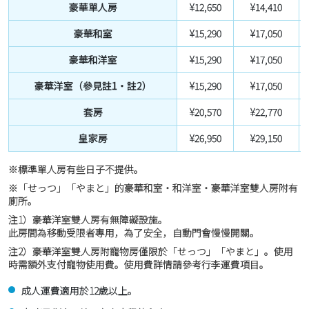
豪華單人房
¥12,650
¥14,410
豪華和室
¥15,290
¥17,050
豪華和洋室
¥15,290
¥17,050
豪華洋室（參見註1・註2）
¥15,290
¥17,050
套房
¥20,570
¥22,770
皇家房
¥26,950
¥29,150
※標準單人房有些日子不提供。
※「せっつ」「やまと」的豪華和室・和洋室・豪華洋室雙人房附有
廁所。
注1）豪華洋室雙人房有無障礙設施。
此房間為移動受限者專用，為了安全，自動門會慢慢開關。
注2）豪華洋室雙人房附寵物房僅限於「せっつ」「やまと」。使用
時需額外支付寵物使用費。使用費詳情請參考行李運費項目。
成人運費適用於12歲以上。