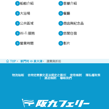
船舶介紹
客艙介紹
大浴場
餐廳
公共區域
商店與紀念品
Wi-Fi 服務
悠閒住宿
營業時間
影片
TOP
新門司 ⇔ 泉大津
運費與折扣
物流指南
依特定商業交易法規定之揭示
使用條款
隱私權政策
運送條款
聯絡我們