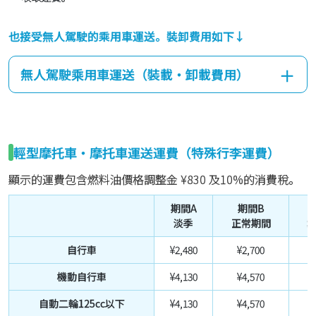
也接受無人駕駛的乘用車運送。裝卸費用如下↓
無人駕駛乘用車運送（裝載・卸載費用）
輕型摩托車・摩托車運送運費（特殊行李運費）
顯示的運費包含燃料油價格調整金
¥830
及10%的消費稅。
期間A
期間B
淡季
正常期間
自行車
¥2,480
¥2,700
¥
機動自行車
¥4,130
¥4,570
¥
自動二輪125cc以下
¥4,130
¥4,570
¥