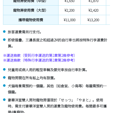
寵物房使用費（中型）
¥1,650
¥1,870
寵物房使用費（大型）
¥2,200
¥2,420
攜帶寵物使用費
¥11,000
¥13,200
旅客運費需另行支付。
即使摺疊，三邊長度之和超過2M的自行車也將按特殊行李運費計
算。
※運送條款（受託行李運送的第1章第2條參考）
※運送條款（特殊行李運送的第1章第2條參考）
兒童用或病人用的輕型車輛及嬰兒車按自行車計算。
寵物房間在所有船上均有設置。
犬貓每隻需預約一個籠，其他（如倉鼠、小鳥等）每籠需預約一
個籠。
豪華洋室雙人房附寵物房僅限於「せっつ」「やまと」。使用
時，需支付豪華洋室雙人房的運費及寵物使用費。每間最多可攜
帶4隻寵物。