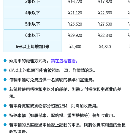
3米以下
¥16,720
¥17,820
¥2
4米以下
¥21,120
¥22,660
¥2
5米以下
¥25,520
¥27,500
¥3
6米以下
¥29,920
¥32,340
¥3
6米以上每增加1米
¥4,400
¥4,840
¥5
乘用車的處理方式為，
請在這裡查看。
6M以上的車輛可能會被視為卡車，詳情請洽詢。
每輛車輛可免費提供一名駕駛的標準和室運費。
若駕駛使用標準和室以外的船艙，則需支付標準和室運費的差
額。
若車身寬度或貨物部分超過2.5M，則需加收費用。
特殊車輛（如履帶車、壓路機、重型機械等）將加收費用。
若車輛的長度超過車檢證上記載的車長，則將依實際測量的全長
收取運費。