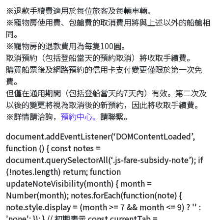
※退款手續費適用於每位旅客及每輛車輛。
※寵物房使用費、包艙費的取消費用將與上述以外的船艙相
同。
※寵物房的退款費用為每隻100圓。
取消預約（包括登船當天的預約取消）將收取手續費。
購買船票後及網路預約的信用卡支付變更僅限於第一次免
費。
但僅在通用期間（包括登船當天的7天內）有效。第二次及
以後的變更將視為取消後的新預約，因此將收取手續費。
※詳情請洽詢，
預約中心。
請聯繫。
document.addEventListener(‘DOMContentLoaded’,
function () { const notes =
document.querySelectorAll(‘.js-fare-subsidy-note’); if
(!notes.length) return; function
updateNoteVisibility(month) { month =
Number(month); notes.forEach(function(note) {
note.style.display = (month >= 7 && month <= 9) ? '' :
'none'; }); } // 初期表示 const currentTab =