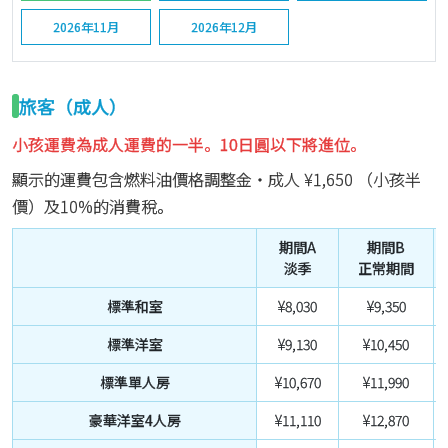
2026年11月
2026年12月
旅客（成人）
小孩運費為成人運費的一半。10日圓以下將進位。
顯示的運費包含燃料油價格調整金・成人
¥1,650
（小孩半
價）及10%的消費稅。
期間A
期間B
淡季
正常期間
標準和室
¥8,030
¥9,350
標準洋室
¥9,130
¥10,450
標準單人房
¥10,670
¥11,990
豪華洋室4人房
¥11,110
¥12,870