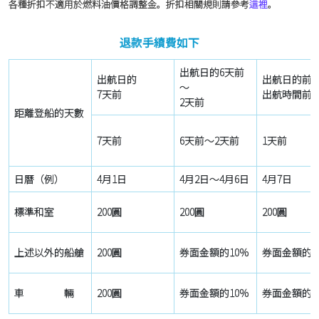
各種折扣不適用於燃料油價格調整金。折扣相關規則請參考
這裡
。
退款手續費如下
出航日的6天前
出航日的
出航日的前
～
7天前
出航時間前
2天前
距離登船的天數
7天前
6天前～2天前
1天前
日曆（例）
4月1日
4月2日～4月6日
4月7日
標準和室
200圓
200圓
200圓
上述以外的船艙
200圓
券面金額的10%
券面金額的3
車 輛
200圓
券面金額的10%
券面金額的3