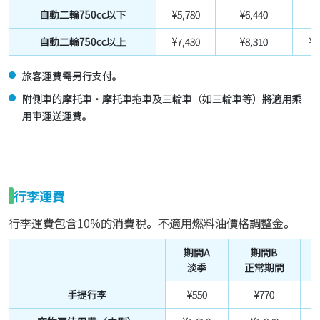
自動二輪750cc以下
¥5,780
¥6,440
¥
自動二輪750cc以上
¥7,430
¥8,310
¥1
旅客運費需另行支付。
附側車的摩托車・摩托車拖車及三輪車（如三輪車等）將適用乘
用車運送運費。
行李運費
行李運費包含10%的消費稅。不適用燃料油價格調整金。
期間A
期間B
淡季
正常期間
手提行李
¥550
¥770