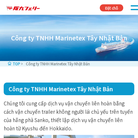
Skip to content
Đặt chỗ
Công ty TNHH Marinetex Tây Nhật Bản
TOP
Công ty TNHH Marinetex Tây Nhật Bản
Công ty TNHH Marinetex Tây Nhật Bản
Chúng tôi cung cấp dịch vụ vận chuyển liên hoàn bằng
cách vận chuyển trailer không người lái chủ yếu trên tuyến
của hãng phà Sanko, thiết lập dịch vụ vận chuyển liên
hoàn từ Kyushu đến Hokkaido.