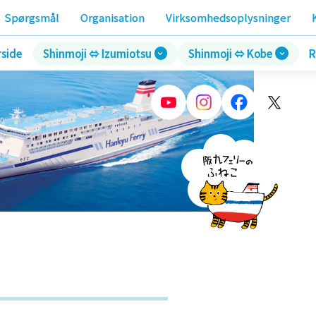
Spørgsmål
Organisation
Virksomhedsoplysninger
rside
Shinmoji ⇔ Izumiotsu
Shinmoji ⇔ Kobe
R