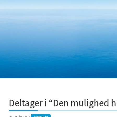
Fortsæt til indhold
Deltager i “Den mulighed h
お知らせ