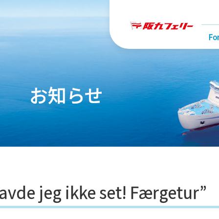
Fo
お知らせ
avde jeg ikke set! Færgetur”