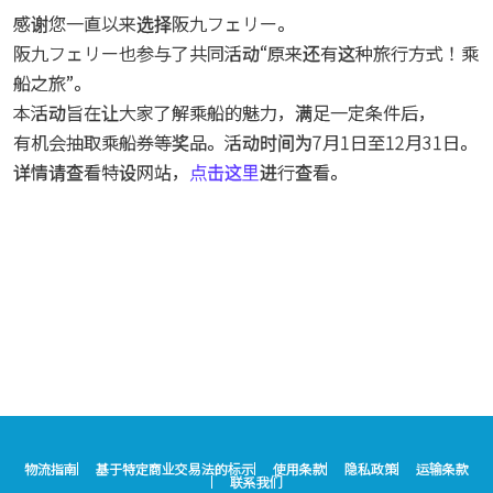
感谢您一直以来选择阪九フェリー。
阪九フェリー也参与了共同活动“原来还有这种旅行方式！乘
船之旅”。
本活动旨在让大家了解乘船的魅力，满足一定条件后，
有机会抽取乘船券等奖品。活动时间为7月1日至12月31日。
详情请查看特设网站，
点击这里
进行查看。
物流指南
基于特定商业交易法的标示
使用条款
隐私政策
运输条款
联系我们