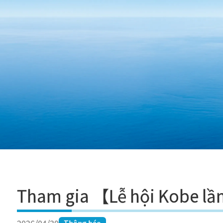
Skip to content
Tham gia 【Lễ hội Kobe lầ
Thông báo