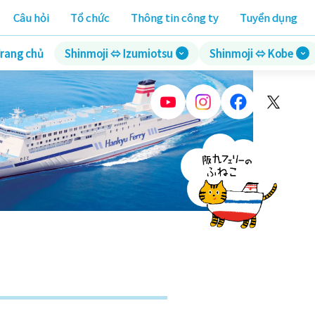
Câu hỏi
Tổ chức
Thông tin công ty
Tuyển dụng
rang chủ
Shinmoji ⇔ Izumiotsu
Shinmoji ⇔ Kobe