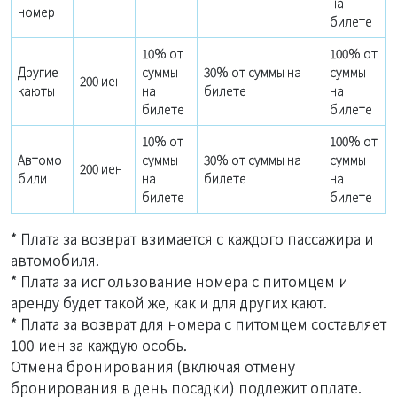
на
номер
билете
10% от
100% от
Другие
суммы
30% от суммы на
суммы
200 иен
каюты
на
билете
на
билете
билете
10% от
100% от
Автомо
суммы
30% от суммы на
суммы
200 иен
били
на
билете
на
билете
билете
* Плата за возврат взимается с каждого пассажира и
автомобиля.
* Плата за использование номера с питомцем и
аренду будет такой же, как и для других кают.
* Плата за возврат для номера с питомцем составляет
100 иен за каждую особь.
Отмена бронирования (включая отмену
бронирования в день посадки) подлежит оплате.