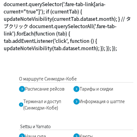
document.querySelector('.fare-tab-link[aria-
current="true"]'); if (currentTab) {
updateNoteVisibility(currentTab.dataset.month); } // タ
ブクリック document.querySelectorAll('.fare-tab-
link').forEach(function (tab) {
tab.addEventListener('click', function () {
updateNoteVisibility(tab.dataset.month); }); }); });
О маршруте Синмодзи–Кобе
Расписание рейсов
Тарифы и скидки
Терминал и доступ
Информация о шаттле
(Синмодзи–Кобе)
Settsu и Yamato
Наши суда
Каюты