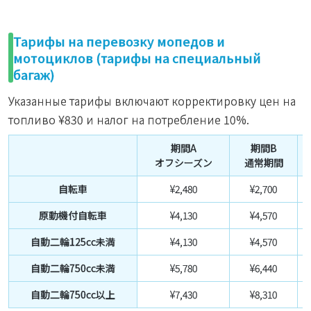
Тарифы на перевозку мопедов и
мотоциклов (тарифы на специальный
багаж)
Указанные тарифы включают корректировку цен на
топливо
¥830
и налог на потребление 10%.
期間A
期間B
オフシーズン
通常期間
自転車
¥2,480
¥2,700
原動機付自転車
¥4,130
¥4,570
自動二輪125cc未満
¥4,130
¥4,570
自動二輪750cc未満
¥5,780
¥6,440
自動二輪750cc以上
¥7,430
¥8,310