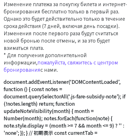
Изменение платежа за покупку билета и интернет-
бронирования бесплатно только в первый раз.
Однако это будет действительно только в течение
срока действия (7 дней, включая день посадки).
Изменения после первого раза будут считаться
новой бронью после отмены, и за это будет
взиматься плата.
* Для получения дополнительной
информации,
пожалуйста, свяжитесь с центром
бронирования
с нами.
document.addEventListener(‘DOMContentLoaded’,
function () { const notes =
document.querySelectorAll(‘.js-fare-subsidy-note’); if
(!notes.length) return; function
updateNoteVisibility(month) { month =
Number(month); notes.forEach(function(note) {
note.style.display = (month >= 7 && month <= 9) ? '' :
'none'; }); } // 初期表示 const currentTab =