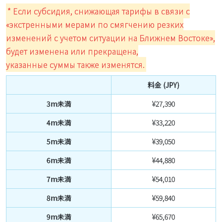
* Если субсидия, снижающая тарифы в связи с
«экстренными мерами по смягчению резких
изменений с учетом ситуации на Ближнем Востоке»,
будет изменена или прекращена,
указанные суммы также изменятся.
料金 (JPY)
3m未満
¥27,390
4m未満
¥33,220
5m未満
¥39,050
6m未満
¥44,880
7m未満
¥54,010
8m未満
¥59,840
9m未満
¥65,670