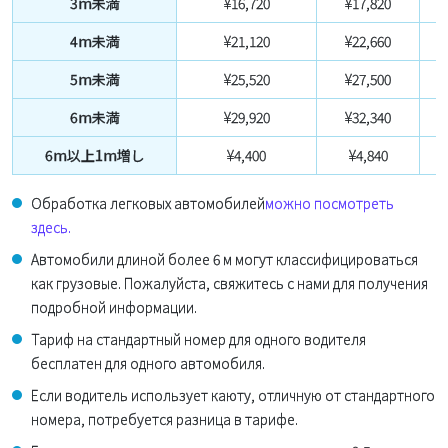
3m未満
¥16,720
¥17,820
¥
4m未満
¥21,120
¥22,660
¥
5m未満
¥25,520
¥27,500
¥
6m未満
¥29,920
¥32,340
¥
6m以上1m増し
¥4,400
¥4,840
Обработка легковых автомобилей
можно посмотреть
здесь.
Автомобили длиной более 6 м могут классифицироваться
как грузовые. Пожалуйста, свяжитесь с нами для получения
подробной информации.
Тариф на стандартный номер для одного водителя
бесплатен для одного автомобиля.
Если водитель использует каюту, отличную от стандартного
номера, потребуется разница в тарифе.