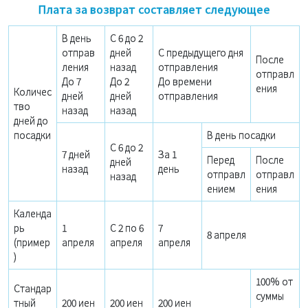
Плата за возврат составляет следующее
В день
С 6 до 2
отправ
дней
С предыдущего дня
После
ления
назад
отправления
отправл
До 7
До 2
До времени
ения
Количес
дней
дней
отправления
тво
назад
назад
дней до
посадки
В день посадки
С 6 до 2
7 дней
За 1
Перед
После
дней
назад
день
отправл
отправл
назад
ением
ения
Календа
рь
1
С 2 по 6
7
8 апреля
(пример
апреля
апреля
апреля
)
100% от
Стандар
суммы
тный
200 иен
200 иен
200 иен