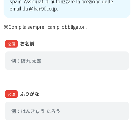
spam. Assicurati di autorizzare la ricezione delle
email da @han9f.co.jp.
※Compila sempre i campi obbligatori.
お名前
必須
ふりがな
必須