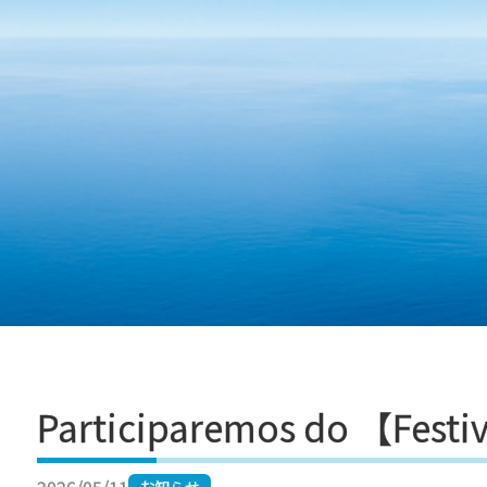
Pular para o conteúdo
Participaremos do 【Festiv
お知らせ